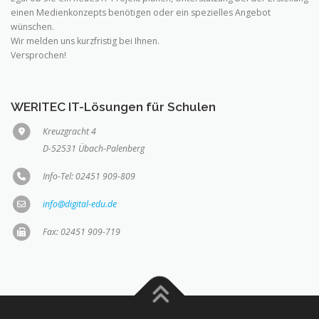
einen Medienkonzepts benötigen oder ein spezielles Angebot
wünschen.
Wir melden uns kurzfristig bei Ihnen.
Versprochen!
WERITEC IT-Lösungen für Schulen
Kreuzgracht 4
D-52531 Übach-Palenberg
Info-Tel: 02451 909-809
info@digital-edu.de
Fax: 02451 909-719