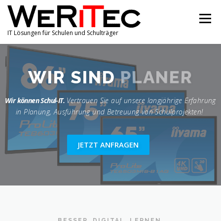
Zum
Inhalt
Menü
springen
IT Lösungen für Schulen und Schulträger
SHOP
PORTFOLIO
ÜBER UNS
ANGEBOTE
PLANER
WIR SIND
Wir können Schul-IT.
Vertrauen Sie auf unsere langjährige Erfahrung
AKTUELLE NACHRICHTEN
KONTAKT
in Planung, Ausführung und Betreuung von Schulprojekten!
IMPRESSUM & DATENSCHUTZ
JETZT ANFRAGEN
BESSER. DIGITAL. LERNEN.