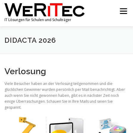
Zum
Inhalt
Menü
springen
IT Lösungen für Schulen und Schulträger
SHOP
PORTFOLIO
ÜBER UNS
ANGEBOTE
DIDACTA 2026
AKTUELLE NACHRICHTEN
KONTAKT
Verlosung
IMPRESSUM & DATENSCHUTZ
Viele Besucher haben an der Verlosung teilgenommen und die
glücklichen Gewinner wurden persönlich per Mail benachrichtigt. Aber
auch wenn Sie nicht gewonnen haben, gibt es in nächster Zeit noch
einige Überraschungen. Schauen Sie in Ihre Mails und seien Sie
gespannt.