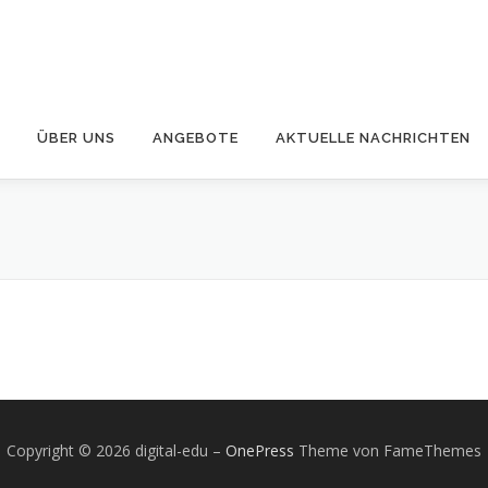
ÜBER UNS
ANGEBOTE
AKTUELLE NACHRICHTEN
Copyright © 2026 digital-edu
–
OnePress
Theme von FameThemes