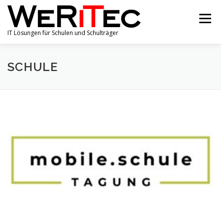
Zum
Inhalt
Menü
springen
IT Lösungen für Schulen und Schulträger
SHOP
PORTFOLIO
ÜBER UNS
ANGEBOTE
SCHULE
AKTUELLE NACHRICHTEN
KONTAKT
IMPRESSUM & DATENSCHUTZ