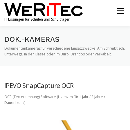
Zum
Inhalt
Menü
springen
IT Lösungen für Schulen und Schulträger
SHOP
PORTFOLIO
ÜBER UNS
ANGEBOTE
DOK.-KAMERAS
Dokumentenkameras für verschiedene Einsatzzwecke: Am Schreibtisch,
unterwegs, in der Klasse oder im Büro. Drahtlos oder verkabelt.
AKTUELLE NACHRICHTEN
KONTAKT
IMPRESSUM & DATENSCHUTZ
IPEVO SnapCapture OCR
OCR (Texterkennung) Software (Lizenzen für 1 Jahr / 2 Jahre /
Dauerlizenz)