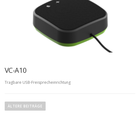
VC-A10
Tragbare USB-Freisprecheinrichtung
B
e
ÄLTERE BEITRÄGE
i
t
r
a