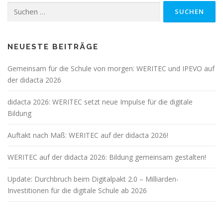
Suchen
g
nach:
s
n
a
NEUESTE BEITRÄGE
v
Gemeinsam für die Schule von morgen: WERITEC und IPEVO auf
i
der didacta 2026
g
a
didacta 2026: WERITEC setzt neue Impulse für die digitale
t
Bildung
i
Auftakt nach Maß: WERITEC auf der didacta 2026!
o
n
WERITEC auf der didacta 2026: Bildung gemeinsam gestalten!
Update: Durchbruch beim Digitalpakt 2.0 – Milliarden-
Investitionen für die digitale Schule ab 2026