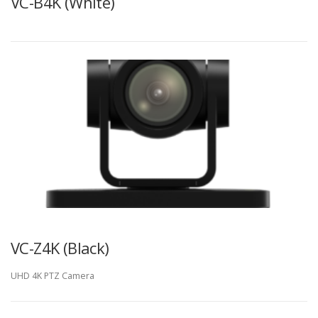
VC-B4K (White)
VC-Z4K (Black)
UHD 4K PTZ Camera